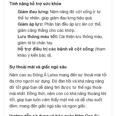
Tính năng hỗ trợ sức khỏe
Giảm đau lưng:
Nệm nâng đỡ cột sống ở tư
thế tự nhiên, giúp giảm đau lưng hiệu quả.
Giảm áp lực:
Phân tán đều áp lực lên cơ thể,
giảm căng thẳng cho các khớp.
Lưu thông máu tốt:
Cải thiện lưu thông máu,
giảm tê bì chân tay.
Hỗ trợ điều trị các bệnh về cột sống:
(tham
khảo ý kiến bác sĩ).
Sự thoải mái và giấc ngủ sâu
Nệm cao su Đông Á Latex mang đến sự thoải mái tối
đa cho người sử dụng. Độ đàn hồi và khả năng nâng
đỡ tốt giúp bạn dễ dàng tìm được tư thế ngủ thoải
mái nhất. Đồng thời, nệm còn có khả năng thoáng khí
tốt, giúp bạn luôn cảm thấy mát mẻ và dễ chịu suốt
đêm, mang đến giấc ngủ sâu và ngon giấc.
Hướng dẫn sử dụng và bảo quản Nệm Cao Su