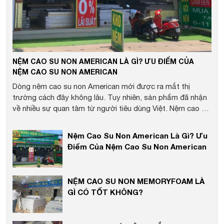
NỆM CAO SU NON AMERICAN LÀ GÌ? ƯU ĐIỂM CỦA
NỆM CAO SU NON AMERICAN
Dòng nệm cao su non American mới được ra mắt thị
trường cách đây không lâu. Tuy nhiên, sản phẩm đã nhận
về nhiều sự quan tâm từ người tiêu dùng Việt. Nệm cao su
non American sở hữu giá thành tốt và thiết kế hiện đại.
Được đánh giá là một trong những lựa chọn hàng đầu cho
Nệm Cao Su Non American Là Gì? Ưu
các gia đình có nhu cầu mua và sử dụng nệm hiện nay. Vì là
Điểm Của Nệm Cao Su Non American
sản phẩm nệm mới ra mắt trên thị trường nên có rất nhiều
thắc mắc của khách hàng xoay quanh nệm cao su
American. Liệu rằng chất lượng của sản phẩm có tốt hay
NỆM CAO SU NON MEMORYFOAM LÀ
không? Mức giá là bao nhiêu? Tất tần tật những sự thật
GÌ CÓ TỐT KHÔNG?
liên quan đến sản phẩm này sẽ được Hệ thống Kho Nệm
Giá Tốt . VN bật mí trong bài viết sau đây. Tìm hiểu ngay
với chúng mình nhé !!!