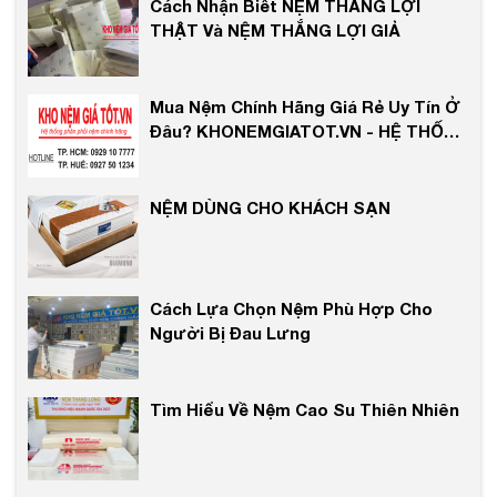
Cách Nhận Biết NỆM THẮNG LỢI
THẬT Và NỆM THẮNG LỢI GIẢ
Mua Nệm Chính Hãng Giá Rẻ Uy Tín Ở
Đâu? KHONEMGIATOT.VN - HỆ THỐNG
PHÂN PHỐI NỆM UY TÍN
NỆM DÙNG CHO KHÁCH SẠN
Cách Lựa Chọn Nệm Phù Hợp Cho
Người Bị Đau Lưng
Tìm Hiểu Về Nệm Cao Su Thiên Nhiên