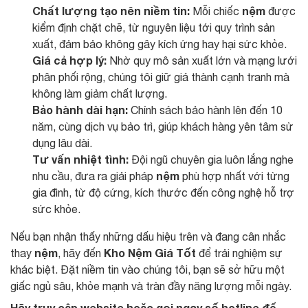
Chất lượng tạo nên niềm tin:
nệm
Mỗi chiếc
được
kiểm định chặt chẽ, từ nguyên liệu tới quy trình sản
xuất, đảm bảo không gây kích ứng hay hại sức khỏe.
Giá cả hợp lý:
Nhờ quy mô sản xuất lớn và mạng lưới
phân phối rộng, chúng tôi giữ giá thành cạnh tranh mà
không làm giảm chất lượng.
Bảo hành dài hạn:
Chính sách bảo hành lên đến 10
năm, cùng dịch vụ bảo trì, giúp khách hàng yên tâm sử
dụng lâu dài.
Tư vấn nhiệt tình:
Đội ngũ chuyên gia luôn lắng nghe
nệm
nhu cầu, đưa ra giải pháp
phù hợp nhất với từng
gia đình, từ độ cứng, kích thước đến công nghệ hỗ trợ
sức khỏe.
Nếu bạn nhận thấy những dấu hiệu trên và đang cân nhắc
nệm
Kho Nệm Giá Tốt
thay
, hãy đến
để trải nghiệm sự
khác biệt. Đặt niềm tin vào chúng tôi, bạn sẽ sở hữu một
giấc ngủ sâu, khỏe mạnh và tràn đầy năng lượng mỗi ngày.
Hãy truy cập website hoặc gọi ngay số hotline để